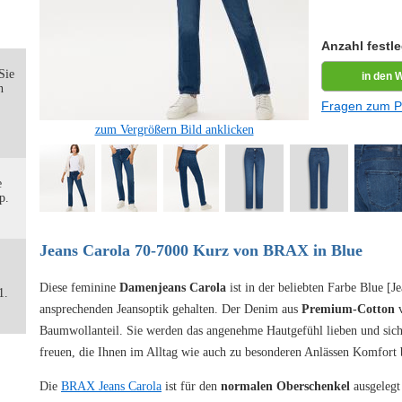
Anzahl festl
Sie
n
Fragen zum P
zum Vergrößern Bild anklicken
e
p.
Jeans Carola 70-7000 Kurz von BRAX in Blue
Diese feminine
Damenjeans Carola
ist in der beliebten Farbe Blue [Je
1.
ansprechenden Jeansoptik gehalten. Der Denim aus
Premium-Cotton
v
Baumwollanteil. Sie werden das angenehme Hautgefühl lieben und sich
freuen, die Ihnen im Alltag wie auch zu besonderen Anlässen Komfort b
Die
BRAX Jeans Carola
ist für den
normalen Oberschenkel
ausgelegt 