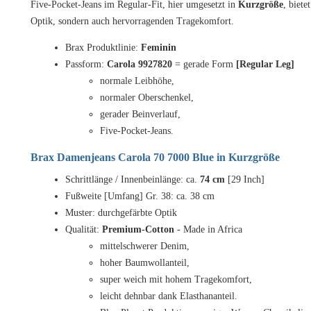
Five-Pocket-Jeans im Regular-Fit, hier umgesetzt in
Kurzgröße
, biete
Optik, sondern auch hervorragenden Tragekomfort.
Brax Produktlinie:
Feminin
Passform:
Carola 9927820
= gerade Form
[Regular Leg]
normale Leibhöhe,
normaler Oberschenkel,
gerader Beinverlauf,
Five-Pocket-Jeans.
Brax Damenjeans Carola 70 7000 Blue in Kurzgröße
Schrittlänge / Innenbeinlänge: ca.
74 cm
[29 Inch]
Fußweite [Umfang] Gr. 38: ca. 38 cm
Muster: durchgefärbte Optik
Qualität:
Premium-Cotton
- Made in Africa
mittelschwerer Denim,
hoher Baumwollanteil,
super weich mit hohem Tragekomfort,
leicht dehnbar dank Elasthananteil.