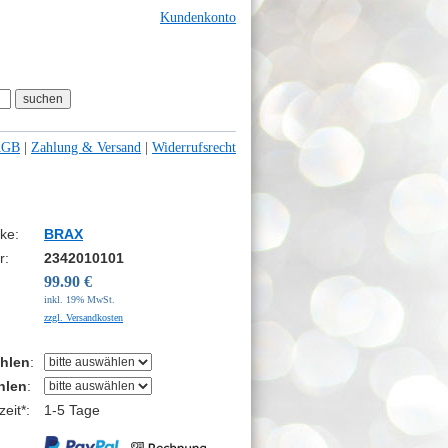
Kundenkonto
AGB
|
Zahlung & Versand
|
Widerrufsrecht
ke:
BRAX
r:
2342010101
99.90 €
inkl. 19% MwSt.
zzgl. Versandkosten
hlen
:
hlen
:
eit*:
1-5 Tage