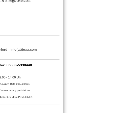
n & Energieverbrauch.
ford - info(at)brax.com
ter:
05606-5330440
09:00 - 14:00 Uhr
er kurzen Bitte um Rückruf.
 Vereinbarung per Mail an.
kt
(neben dem Produktbild).