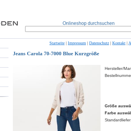
Onlineshop durchsuchen
Startseite
|
Impressum
|
Datenschutz
|
Kontakt
|
Jeans Carola 70-7000 Blue Kurzgröße
Hersteller/Mar
Bestellnumme
Größe auswä
Farbe auswä
Standardlieferz