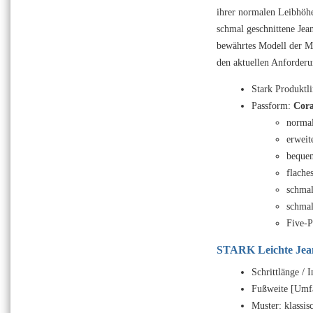
ihrer normalen Leibhöh
schmal geschnittene Jean
bewährtes Modell der Ma
den aktuellen Anforderu
Stark Produktl
Passform:
Cora
normal
erweit
bequem
flache
schmal
schmal
Five-P
STARK Leichte Jean
Schrittlänge / 
Fußweite [Umfa
Muster: klassis