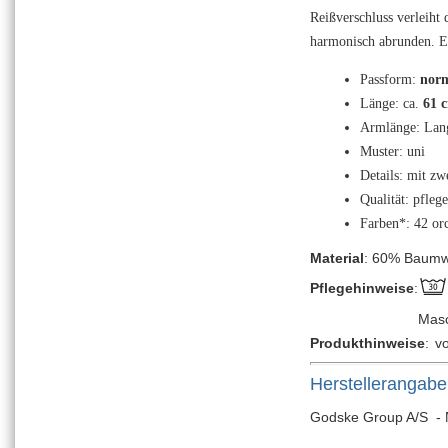
Reißverschluss verleiht
harmonisch abrunden. Ein
Passform:
norm
Länge: ca.
61 
Armlänge: Lan
Muster: uni
Details: mit zw
Qualität: pflege
Farben*: 42 or
Material
: 60% Baumwo
Pflegehinweise
:
Mas
Produkthinweise
:
v
Herstellerangab
Godske Group A/S - 