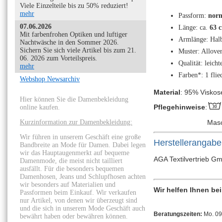
Viele Einzelteile bis zu 50% reduziert!
mehr
Passform:
norm
07.06.2026
Länge: ca.
63 
Mit farbenfrohen Optiken und luftiger
Armlänge: Hal
Nachtwäsche in den Sommer 2026.
Sichern Sie sich viele Artikel bis zum 21.
Muster: Allover
06. 2026 zum Vorteilspreis.
Qualität: leich
mehr
Farben*: 1 flie
Webshop Newsarchiv
Material
: 95% Viskos
Hier können Sie die Damenbekleidung
Pflegehinweise
:
online kaufen.
Kurzinformation zur Damenbekleidung:
Mas
Wir führen in unserem Geschäft eine große
Herstellerangab
Bandbreite an Mode für Damen. Dabei legen
wir das Hauptaugenmerkt auf bequeme
AGA Textilvertrieb Gm
Damenmode, die meist nicht tailliert
ausfällt. Für die besonders bequemen
Damenhosen, Jeans und Schlupfhosen achten
wir besonders auf Materialien und
Wir helfen Ihnen be
Passformen beim Einkauf. Wir verkaufen
nur Artikel, von denen wir überzeugt sind
und die sich in unserem Mode Geschäft auch
Beratungszeiten:
Mo. 09:
bewährt haben oder bewähren können.