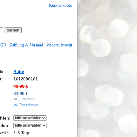
Kundenkonto
AGB
|
Zahlung & Versand
|
Widerrufsrecht
ke:
Rabe
r:
1612098161
49.90 €
33.90 €
:
inkl. 19% MwSt.
zzgl. Versandkosten
hlen
:
hlen
:
eit*:
1-3 Tage