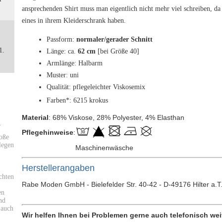
ansprechenden Shirt muss man eigentlich nicht mehr viel schreiben, d
eines in ihrem Kleiderschrank haben.
Passform:
normaler/gerader Schnitt
1.
Länge: ca.
62 cm
[bei Größe 40]
Armlänge: Halbarm
Muster: uni
Qualität: pflegeleichter Viskosemix
Farben*: 6215 krokus
Material
: 68% Viskose, 28% Polyester, 4% Elasthan
:
Pflegehinweise
:
roße
legen
Maschinenwäsche
Herstellerangaben
chten
Rabe Moden GmbH - Bielefelder Str. 40-42 - D-49176 Hilter a.T
en
nd
 auch
Wir helfen Ihnen bei Problemen gerne auch telefonisch wei