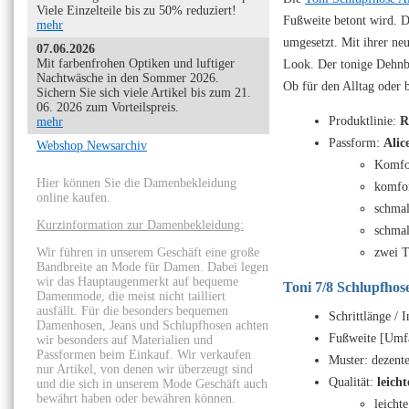
Viele Einzelteile bis zu 50% reduziert!
Fußweite betont wird. D
mehr
umgesetzt. Mit ihrer ne
07.06.2026
Mit farbenfrohen Optiken und luftiger
Look. Der tonige Dehnbu
Nachtwäsche in den Sommer 2026.
Ob für den Alltag oder b
Sichern Sie sich viele Artikel bis zum 21.
06. 2026 zum Vorteilspreis.
Produktlinie:
R
mehr
Passform:
Alic
Webshop Newsarchiv
Komfo
Hier können Sie die Damenbekleidung
komfo
online kaufen.
schmal
Kurzinformation zur Damenbekleidung:
schmal
Wir führen in unserem Geschäft eine große
zwei T
Bandbreite an Mode für Damen. Dabei legen
wir das Hauptaugenmerkt auf bequeme
Toni 7/8 Schlupfhos
Damenmode, die meist nicht tailliert
ausfällt. Für die besonders bequemen
Schrittlänge / 
Damenhosen, Jeans und Schlupfhosen achten
Fußweite [Umfa
wir besonders auf Materialien und
Passformen beim Einkauf. Wir verkaufen
Muster: dezente
nur Artikel, von denen wir überzeugt sind
Qualität:
leich
und die sich in unserem Mode Geschäft auch
bewährt haben oder bewähren können.
leichte