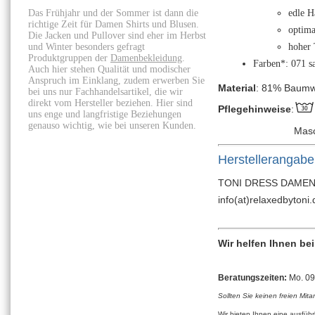
Das Frühjahr und der Sommer ist dann die
edle H
richtige Zeit für Damen Shirts und Blusen.
optima
Die Jacken und Pullover sind eher im Herbst
und Winter besonders gefragt
hoher 
Produktgruppen der
Damenbekleidung
.
Farben*: 071 s
Auch hier stehen Qualität und modischer
Anspruch im Einklang, zudem erwerben Sie
Material
: 81% Baumwo
bei uns nur Fachhandelsartikel, die wir
direkt vom Hersteller beziehen. Hier sind
Pflegehinweise
:
uns enge und langfristige Beziehungen
genauso wichtig, wie bei unseren Kunden.
Mas
Herstellerangab
TONI DRESS DAMENMO
info(at)relaxedbytoni.
Wir helfen Ihnen be
Beratungszeiten:
Mo. 09:
Sollten Sie keinen freien Mita
Wir bieten Ihnen eine ausfüh