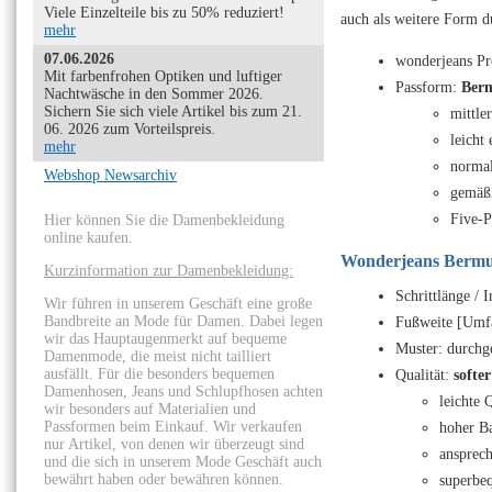
Viele Einzelteile bis zu 50% reduziert!
auch als weitere Form d
mehr
07.06.2026
wonderjeans Pr
Mit farbenfrohen Optiken und luftiger
Passform:
Ber
Nachtwäsche in den Sommer 2026.
Sichern Sie sich viele Artikel bis zum 21.
mittle
06. 2026 zum Vorteilspreis.
leicht
mehr
normal
Webshop Newsarchiv
gemäßi
Five-P
Hier können Sie die Damenbekleidung
online kaufen.
Wonderjeans Bermu
Kurzinformation zur Damenbekleidung:
Schrittlänge / 
Wir führen in unserem Geschäft eine große
Bandbreite an Mode für Damen. Dabei legen
Fußweite [Umfa
wir das Hauptaugenmerkt auf bequeme
Muster: durchg
Damenmode, die meist nicht tailliert
ausfällt. Für die besonders bequemen
Qualität:
softe
Damenhosen, Jeans und Schlupfhosen achten
leichte Q
wir besonders auf Materialien und
Passformen beim Einkauf. Wir verkaufen
hoher B
nur Artikel, von denen wir überzeugt sind
ansprec
und die sich in unserem Mode Geschäft auch
bewährt haben oder bewähren können.
superbeq