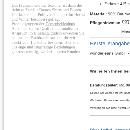
Farben*: 415 n
Das Frühjahr und der Sommer ist dann die
richtige Zeit für Damen Shirts und Blusen.
Material
: 96% Baumwo
Die Jacken und Pullover sind eher im Herbst
und Winter besonders gefragt
Pflegehinweise
:
Produktgruppen der
Damenbekleidung
.
Auch hier stehen Qualität und modischer
Mas
Anspruch im Einklang, zudem erwerben Sie
bei uns nur Fachhandelsartikel, die wir
direkt vom Hersteller beziehen. Hier sind
Herstellerangab
uns enge und langfristige Beziehungen
genauso wichtig, wie bei unseren Kunden.
wonderjeans GmbH - G
Wir helfen Ihnen be
Beratungszeiten:
Mo. 09:
Sollten Sie keinen freien Mita
Wir bieten Ihnen eine ausfüh
Verwenden Sie bitte hierzu u