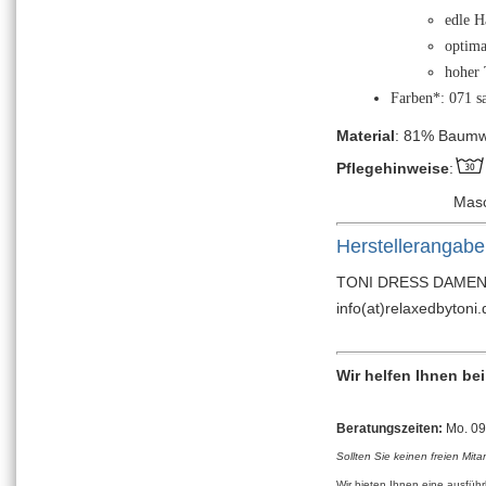
edle H
optima
hoher 
Farben*: 071 s
Material
: 81% Baumwo
Pflegehinweise
:
Mas
Herstellerangab
TONI DRESS DAMENMO
info(at)relaxedbytoni.
Wir helfen Ihnen be
Beratungszeiten:
Mo. 09:
Sollten Sie keinen freien Mita
Wir bieten Ihnen eine ausfüh