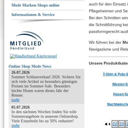
auch für den Einsatz
Mode Marken-Shops online
Pflegeheimen und Se
Informationen & Service
Bei den Schnitten wir
die Schnittführung kei
passformgerecht ausfä
Wir führen bei der
Mo
Navigazione und Rela
Unsere Produktkateg
Online Shop Mode News
26.07.2026
T-Shirt & Polo-
Sommer Schlussverkauf 2026: Sichern Sie
sich viele Artikel zu besonders günstigen
Westen
f
Preisen im Sommer-Sale. Besonders
leichte Hosen waren dieses Jahr der
Hosen
fü
Renner.
mehr
Nachtwäsc
05.07.2026
In den nächsten Wochen finden Sie tolle
Sommerangebote in unserem Onlineshop.
Viele Einzelteile bis zu 50% reduziert!
22
23
mehr