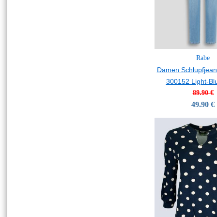
Rabe
Damen Schlupfjeans
300152 Light-Bl
89.90 €
49.90 €