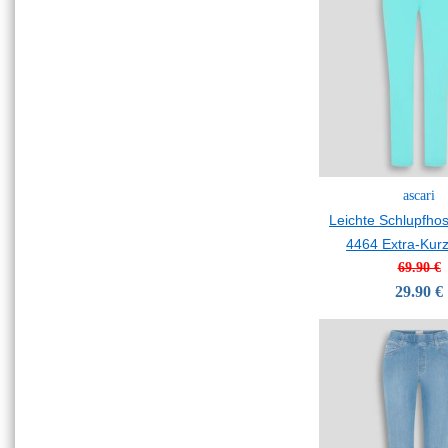
ascari
Leichte Schlupfho
4464 Extra-Kurz
69.90 €
29.90 €