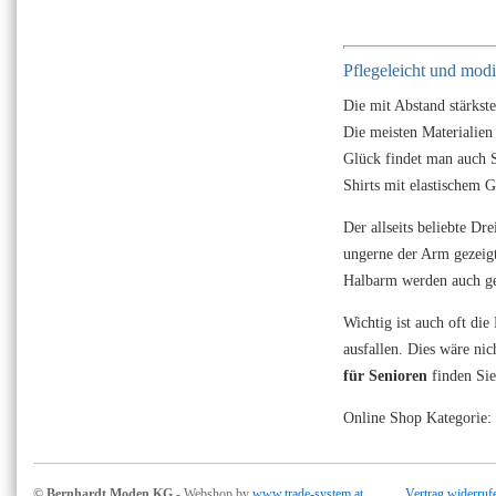
Pflegeleicht und mod
Die mit Abstand stärkst
Die meisten Materialien
Glück findet man auch Sh
Shirts mit elastischem 
Der allseits beliebte Dr
ungerne der Arm gezeigt
Halbarm werden auch ger
Wichtig ist auch oft die
ausfallen. Dies wäre nic
für Senioren
finden Sie
Online Shop Kategorie: 
© Bernhardt Moden KG
- Webshop by
www.trade-system.at
Vertrag widerruf