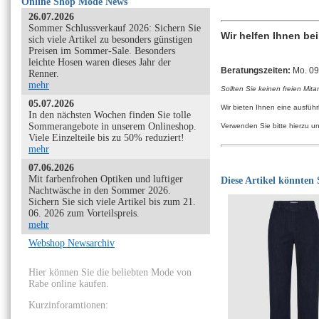
Online Shop Mode News
26.07.2026
Sommer Schlussverkauf 2026: Sichern Sie
Wir helfen Ihnen be
sich viele Artikel zu besonders günstigen
Preisen im Sommer-Sale. Besonders
leichte Hosen waren dieses Jahr der
Beratungszeiten:
Mo. 09:
Renner.
mehr
Sollten Sie keinen freien Mita
05.07.2026
Wir bieten Ihnen eine ausfüh
In den nächsten Wochen finden Sie tolle
Sommerangebote in unserem Onlineshop.
Verwenden Sie bitte hierzu u
Viele Einzelteile bis zu 50% reduziert!
mehr
07.06.2026
Mit farbenfrohen Optiken und luftiger
Diese Artikel könnten S
Nachtwäsche in den Sommer 2026.
Sichern Sie sich viele Artikel bis zum 21.
06. 2026 zum Vorteilspreis.
mehr
Webshop Newsarchiv
Hier können Sie die beliebten Mode von
Rabe online kaufen.
Kurzinforamtionen: