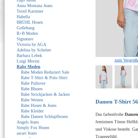
Hajo Mode
Anna Montana Jeans
Textil Karntner
Habella
BRÜHL Hosen
Gollehaug
R+B Moden
Signature
Victoria by AGA
Adelina by Scheiter
Barbara Lebek
zum Vergröße
Luigi Morini
Rabe Moden
Rabe Moden Reduziert Sale
Rabe T-Shirt & Polo-Shirt
Rabe Pullover
Rabe Blusen
Rabe Strickjacken & Jacken
Rabe Westen
Damen T-Shirt 56
Rabe Hosen & Jeans
Rabe Kleider
Das farbenfrohe
Damen 
Rabe Damen Schlupfhosen
femininen Tönen Hellbl
Angels Jeans
Simply Fox Hosen
und Viskose besteht. Ga
ascari Jeans
Tragegefühl.