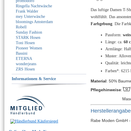
promodoro
Ringella Nachtwäsche
Das luftige Damen T-Sh
Frank Walder
mey Unterwäsche
wohlfühlt. Das ansonsten
bloomings Amsterdam
Farbgebung
. Die Farb
Robell
Sunday Fashion
Passform:
weit
STARK Hosen
Länge: ca.
60 
Toni Hosen
Pioneer Women
Armlänge: Hal
Bassini
Muster: Allover
ETERNA
Qualität: leic
wonderjeans
ZRS Hosen
Farben*: 6215 
Informationen & Service
Material
: 50% Baumw
Pflegehinweise
:
Mas
Herstellerangab
Rabe Moden GmbH - Bi