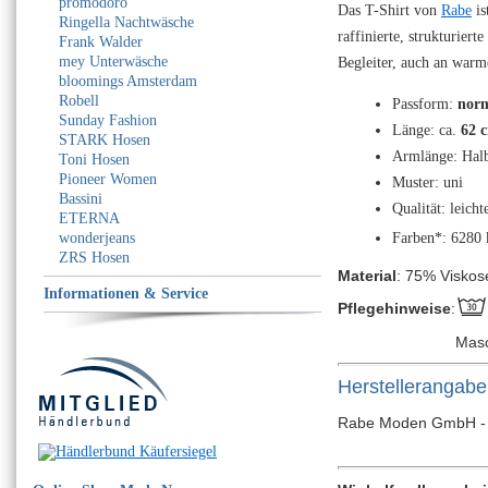
promodoro
Das T-Shirt von
Rabe
is
Ringella Nachtwäsche
raffinierte, strukturier
Frank Walder
mey Unterwäsche
Begleiter, auch an war
bloomings Amsterdam
Robell
Passform:
norm
Sunday Fashion
Länge: ca.
62 
STARK Hosen
Armlänge: Hal
Toni Hosen
Pioneer Women
Muster: uni
Bassini
Qualität: leich
ETERNA
wonderjeans
Farben*: 6280 
ZRS Hosen
Material
: 75% Viskos
Informationen & Service
Pflegehinweise
:
Mas
Herstellerangab
Rabe Moden GmbH - Bi