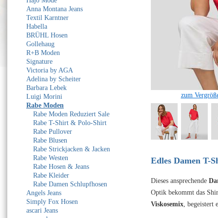
Hajo Mode
Anna Montana Jeans
Textil Karntner
Habella
BRÜHL Hosen
Gollehaug
R+B Moden
Signature
Victoria by AGA
Adelina by Scheiter
Barbara Lebek
zum Vergröße
Luigi Morini
Rabe Moden
Rabe Moden Reduziert Sale
Rabe T-Shirt & Polo-Shirt
Rabe Pullover
Rabe Blusen
Rabe Strickjacken & Jacken
Rabe Westen
Edles Damen T-Sh
Rabe Hosen & Jeans
Rabe Kleider
Dieses ansprechende
Da
Rabe Damen Schlupfhosen
Optik bekommt das Shirt
Angels Jeans
Simply Fox Hosen
Viskosemix
, begeistert
ascari Jeans