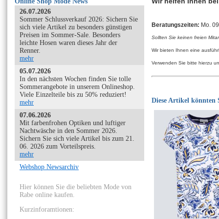
Wir helfen Ihnen be
Online Shop Mode News
26.07.2026
Sommer Schlussverkauf 2026: Sichern Sie
Beratungszeiten:
Mo. 09:
sich viele Artikel zu besonders günstigen
Preisen im Sommer-Sale. Besonders
Sollten Sie keinen freien Mita
leichte Hosen waren dieses Jahr der
Renner.
Wir bieten Ihnen eine ausfüh
mehr
Verwenden Sie bitte hierzu u
05.07.2026
In den nächsten Wochen finden Sie tolle
Sommerangebote in unserem Onlineshop.
Viele Einzelteile bis zu 50% reduziert!
Diese Artikel könnten S
mehr
07.06.2026
Mit farbenfrohen Optiken und luftiger
Nachtwäsche in den Sommer 2026.
Sichern Sie sich viele Artikel bis zum 21.
06. 2026 zum Vorteilspreis.
mehr
Webshop Newsarchiv
Hier können Sie die beliebten Mode von
Rabe online kaufen.
Kurzinforamtionen: