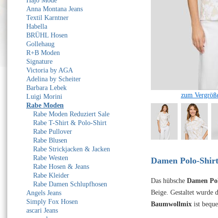
Hajo Mode
Anna Montana Jeans
Textil Karntner
Habella
BRÜHL Hosen
Gollehaug
R+B Moden
Signature
Victoria by AGA
Adelina by Scheiter
Barbara Lebek
zum Vergröße
Luigi Morini
Rabe Moden
Rabe Moden Reduziert Sale
Rabe T-Shirt & Polo-Shirt
Rabe Pullover
Rabe Blusen
Rabe Strickjacken & Jacken
Rabe Westen
Damen Polo-Shirt
Rabe Hosen & Jeans
Rabe Kleider
Das hübsche
Damen Pol
Rabe Damen Schlupfhosen
Beige. Gestaltet wurde 
Angels Jeans
Simply Fox Hosen
Baumwollmix
ist bequ
ascari Jeans