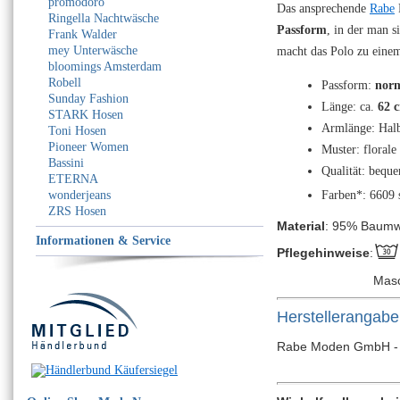
promodoro
Das ansprechende
Rabe
P
Ringella Nachtwäsche
Passform
, in der man s
Frank Walder
mey Unterwäsche
macht das Polo zu einem
bloomings Amsterdam
Robell
Passform:
norm
Sunday Fashion
Länge: ca.
62 
STARK Hosen
Armlänge: Hal
Toni Hosen
Pioneer Women
Muster: florale
Bassini
Qualität: beq
ETERNA
wonderjeans
Farben*: 6609 s
ZRS Hosen
Material
: 95% Baumwo
Informationen & Service
Pflegehinweise
:
Mas
Herstellerangab
Rabe Moden GmbH - Bi