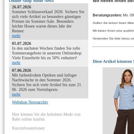
Wir helfen Ihnen be
Online Shop Mode News
26.07.2026
Sommer Schlussverkauf 2026: Sichern Sie
Beratungszeiten:
Mo. 09:
sich viele Artikel zu besonders günstigen
Preisen im Sommer-Sale. Besonders
Sollten Sie keinen freien Mita
leichte Hosen waren dieses Jahr der
Renner.
Wir bieten Ihnen eine ausfüh
mehr
Verwenden Sie bitte hierzu u
05.07.2026
In den nächsten Wochen finden Sie tolle
Sommerangebote in unserem Onlineshop.
Viele Einzelteile bis zu 50% reduziert!
Diese Artikel könnten S
mehr
07.06.2026
Mit farbenfrohen Optiken und luftiger
Nachtwäsche in den Sommer 2026.
Sichern Sie sich viele Artikel bis zum 21.
06. 2026 zum Vorteilspreis.
mehr
Webshop Newsarchiv
Hier können Sie die beliebten Mode von
Rabe online kaufen.
Kurzinforamtionen: