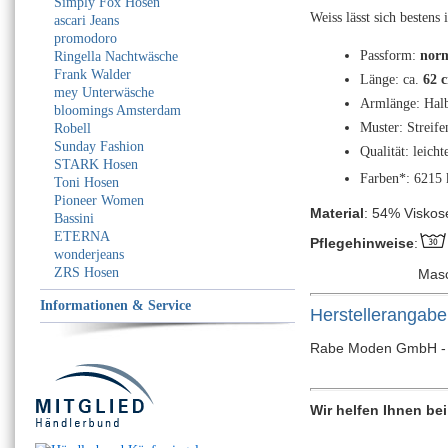
Simply Fox Hosen
Weiss lässt sich bestens 
ascari Jeans
promodoro
Passform:
norm
Ringella Nachtwäsche
Frank Walder
Länge: ca.
62 
mey Unterwäsche
Armlänge: Hal
bloomings Amsterdam
Muster: Streife
Robell
Sunday Fashion
Qualität: leich
STARK Hosen
Farben*: 6215 k
Toni Hosen
Pioneer Women
Material
: 54% Viskos
Bassini
ETERNA
Pflegehinweise
:
wonderjeans
ZRS Hosen
Mas
Informationen & Service
Herstellerangab
Rabe Moden GmbH - Bi
Wir helfen Ihnen be