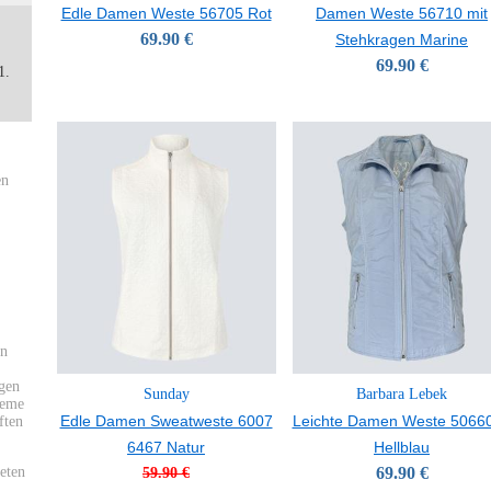
Edle Damen Weste 56705 Rot
Damen Weste 56710 mit
69.90 €
Stehkragen Marine
69.90 €
1.
en
an
gen
Sunday
Barbara Lebek
ueme
Edle Damen Sweatweste 6007
Leichte Damen Weste 5066
ften
6467 Natur
Hellblau
eten
69.90 €
59.90 €