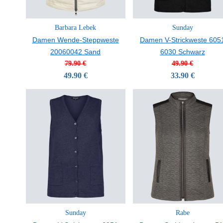
Barbara Lebek
Sunday
Damen Wende-Steppweste
Damen V-Strickweste 605
20060042 Sand
6030 Schwarz
79.90 €
49.90 €
49.90 €
33.90 €
Sunday
Rabe