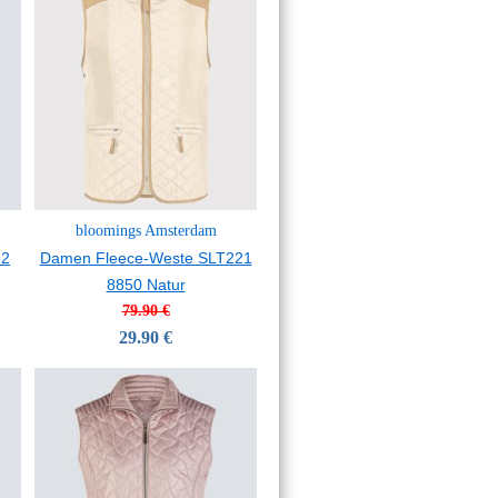
bloomings Amsterdam
32
Damen Fleece-Weste SLT221
8850 Natur
79.90 €
29.90 €