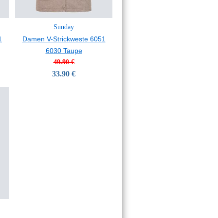
Sunday
1
Damen V-Strickweste 6051
6030 Taupe
49.90 €
33.90 €