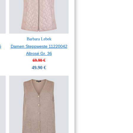
Barbara Lebek
6
Damen Steppweste 11220042
Altrosé Gr. 36
69.90 €
49.90 €