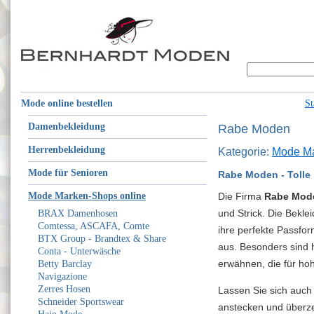
Mode online bestellen
St
Damenbekleidung
Rabe Moden
Herrenbekleidung
Kategorie:
Mode Ma
Mode für Senioren
Rabe Moden - Tolle 
Mode Marken-Shops online
Die Firma
Rabe Mod
und Strick. Die Bekl
BRAX Damenhosen
Comtessa, ASCAFA, Comte
ihre perfekte Passfor
BTX Group - Brandtex & Share
aus. Besonders sind h
Conta - Unterwäsche
erwähnen, die für ho
Betty Barclay
Navigazione
Zerres Hosen
Lassen Sie sich auch
Schneider Sportswear
anstecken und überze