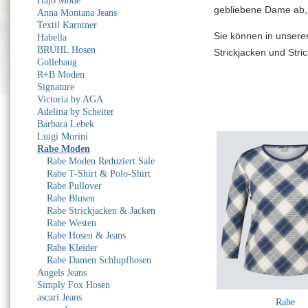
Hajo Mode
gebliebene Dame ab, 
Anna Montana Jeans
Textil Karntner
Sie können in unser
Habella
BRÜHL Hosen
Strickjacken und Stri
Gollehaug
R+B Moden
Alle Arti
kel von Rabe
Signature
Victoria by AGA
Adelina by Scheiter
Barbara Lebek
Luigi Morini
Rabe Moden
Rabe Moden Reduziert Sale
Rabe T-Shirt & Polo-Shirt
Rabe Pullover
Rabe Blusen
Rabe Strickjacken & Jacken
Rabe Westen
Rabe Hosen & Jeans
Rabe Kleider
Rabe Damen Schlupfhosen
Angels Jeans
Simply Fox Hosen
ascari Jeans
Rabe