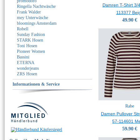
promodoro
Damren T-Shirt 3/
Ringella Nachtwäsche
Frank Walder
113377 Bei
mey Unterwäsche
49.90 €
bloomings Amsterdam
Robell
Sunday Fashion
STARK Hosen
Toni Hosen
Pioneer Women
Bassini
ETERNA
wonderjeans
ZRS Hosen
Informationen & Service
Rabe
Damen Pullover Stre
57-114601 Me
59.90 €