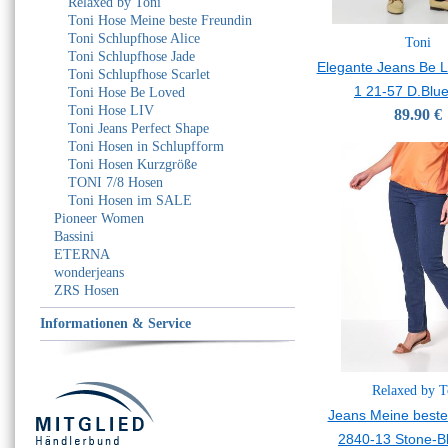
Relaxed by Toni
Toni Hose Meine beste Freundin
Toni Schlupfhose Alice
Toni
Toni Schlupfhose Jade
Elegante Jeans Be 
Toni Schlupfhose Scarlet
1 21-57 D.Blu
Toni Hose Be Loved
Toni Hose LIV
89.90 €
Toni Jeans Perfect Shape
Toni Hosen in Schlupfform
Toni Hosen Kurzgröße
TONI 7/8 Hosen
Toni Hosen im SALE
Pioneer Women
Bassini
ETERNA
wonderjeans
ZRS Hosen
Informationen & Service
Relaxed by T
Jeans Meine beste
2840-13 Stone-B