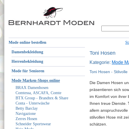
Mode online bestellen
St
Damenbekleidung
Toni Hosen
Herrenbekleidung
Kategorie:
Mode Ma
Mode für Senioren
Toni Hosen - Stilvo
Mode Marken-Shops online
Die Damen Hosen und
BRAX Damenhosen
präsentieren sich sow
Comtessa, ASCAFA, Comte
im Komfort von ihrer 
BTX Group - Brandtex & Share
Conta - Unterwäsche
Ihnen treue Dienste.
Betty Barclay
allem anspruchsvolle
Navigazione
stilvollen Hose mit z
Zerres Hosen
Schneider Sportswear
schätzen.