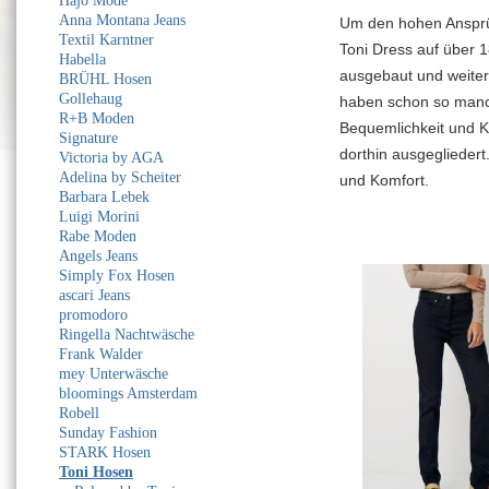
Hajo Mode
Anna Montana Jeans
Um den hohen Ansprüc
Textil Karntner
Toni Dress auf über 
Habella
ausgebaut und weiter 
BRÜHL Hosen
Gollehaug
haben schon so manch
R+B Moden
Bequemlichkeit und K
Signature
dorthin ausgegliedert
Victoria by AGA
Adelina by Scheiter
und Komfort.
Barbara Lebek
Luigi Morini
Rabe Moden
Angels Jeans
Simply Fox Hosen
ascari Jeans
promodoro
Ringella Nachtwäsche
Frank Walder
mey Unterwäsche
bloomings Amsterdam
Robell
Sunday Fashion
STARK Hosen
Toni Hosen