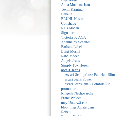
Hajo Mode
Anna Montana Jeans
Textil Karntner
Habella
BRÜHL Hosen
Gollehaug
R+B Moden
Signature
Victoria by AGA
Adelina by Scheiter
Barbara Lebek
Luigi Morini
Rabe Moden
Angels Jeans
Simply Fox Hosen
ascari Jeans
Ascari Schlupfhose Pamela - Slim-
ascari Jeans Power
ascari Jeans Rita - Comfort-Fit
promodoro
Ringella Nachtwäsche
Frank Walder
mey Unterwäsche
bloomings Amsterdam
Robell