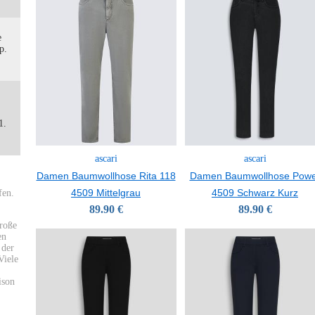
e
p.
1.
ascari
ascari
Damen Baumwollhose Rita 118
Damen Baumwollhose Powe
4509 Mittelgrau
4509 Schwarz Kurz
fen.
89.90 €
89.90 €
große
en
 der
Viele
ison