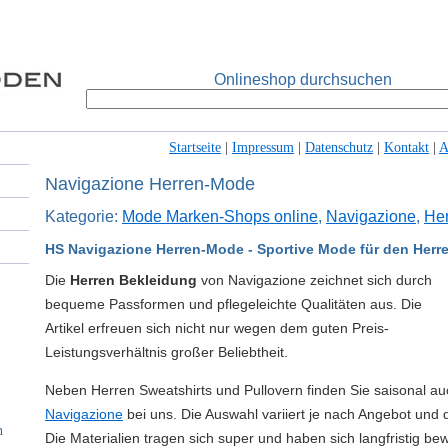
Onlineshop durchsuchen
Startseite
|
Impressum
|
Datenschutz
|
Kontakt
|
Navigazione Herren-Mode
Kategorie:
Mode Marken-Shops online
,
Navigazione
,
Her
HS Navigazione Herren-Mode - Sportive Mode für den Herr
Die
Herren Bekleidung
von Navigazione zeichnet sich durch
bequeme Passformen und pflegeleichte Qualitäten aus. Die
Artikel erfreuen sich nicht nur wegen dem guten Preis-
Leistungsverhältnis großer Beliebtheit.
Neben Herren Sweatshirts und Pullovern finden Sie saisonal auc
Navigazione
bei uns. Die Auswahl variiert je nach Angebot und 
n
Die Materialien tragen sich super und haben sich langfristig be