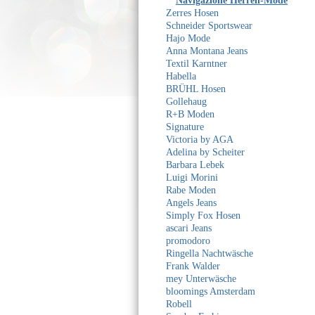
Navigazione Herren-Mode
Zerres Hosen
Schneider Sportswear
Hajo Mode
Anna Montana Jeans
Textil Karntner
Habella
BRÜHL Hosen
Gollehaug
R+B Moden
Signature
Victoria by AGA
Adelina by Scheiter
Barbara Lebek
Luigi Morini
Rabe Moden
Angels Jeans
Simply Fox Hosen
ascari Jeans
promodoro
Ringella Nachtwäsche
Frank Walder
mey Unterwäsche
bloomings Amsterdam
Robell