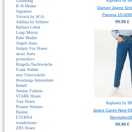
Raphaela by 
Gollehaug
R+B Moden
Damen Jeans Sch
Signature
Pamina 10-6000
Victoria by AGA
99.90 €
Adelina by Scheiter
Barbara Lebek
Luigi Morini
Rabe Moden
Angels Jeans
Simply Fox Hosen
ascari Jeans
promodoro
Ringella Nachtwäsche
Frank Walder
mey Unterwäsche
bloomings Amsterdam
Robell
Sunday Fashion
STARK Hosen
Toni Hosen
Raphaela by 
Pioneer Women
Jeans Caren New 69
Bassini
Normalgrö
ETERNA
wonderjeans
99.90 €
ZRS Hosen