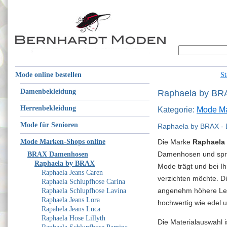
Mode online bestellen
St
Damenbekleidung
Raphaela by BR
Herrenbekleidung
Kategorie:
Mode Ma
Mode für Senioren
Raphaela by BRAX - D
Mode Marken-Shops online
Die Marke
Raphaela 
Damenhosen und spric
BRAX Damenhosen
Raphaela by BRAX
Mode trägt und bei I
Raphaela Jeans Caren
verzichten möchte. D
Raphaela Schlupfhose Carina
angenehm höhere Leib
Raphaela Schlupfhose Lavina
Raphaela Jeans Lora
hochwertig wie edel u
Rapahela Jeans Luca
Raphaela Hose Lillyth
Die Materialauswahl i