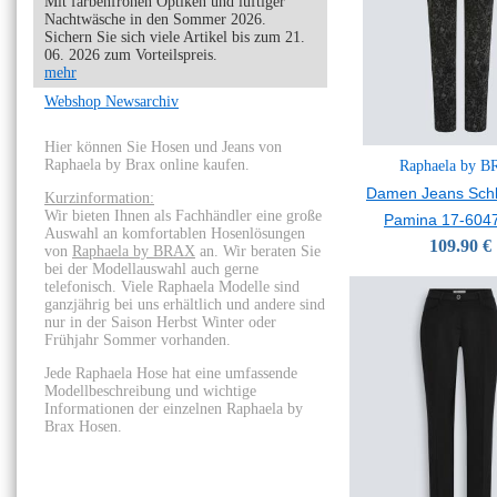
Mit farbenfrohen Optiken und luftiger
Nachtwäsche in den Sommer 2026.
Sichern Sie sich viele Artikel bis zum 21.
06. 2026 zum Vorteilspreis.
mehr
Webshop Newsarchiv
Hier können Sie Hosen und Jeans von
Raphaela by Brax online kaufen.
Raphaela by 
Damen Jeans Sch
Kurzinformation:
Wir bieten Ihnen als Fachhändler eine große
Pamina 17-6047
Auswahl an komfortablen Hosenlösungen
109.90 €
von
Raphaela by BRAX
an. Wir beraten Sie
bei der Modellauswahl auch gerne
telefonisch. Viele Raphaela Modelle sind
ganzjährig bei uns erhältlich und andere sind
nur in der Saison Herbst Winter oder
Frühjahr Sommer vorhanden.
Jede Raphaela Hose hat eine umfassende
Modellbeschreibung und wichtige
Informationen der einzelnen Raphaela by
Brax Hosen.