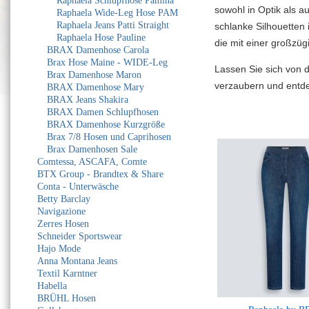
Raphaela Schlupfhose Pamina
sowohl in Optik als a
Raphaela Wide-Leg Hose PAM
Raphaela Jeans Patti Straight
schlanke Silhouetten i
Raphaela Hose Pauline
die mit einer großzü
BRAX Damenhose Carola
Brax Hose Maine - WIDE-Leg
Lassen Sie sich von 
Brax Damenhose Maron
verzaubern und entde
BRAX Damenhose Mary
BRAX Jeans Shakira
BRAX Damen Schlupfhosen
BRAX Damenhose Kurzgröße
Brax 7/8 Hosen und Caprihosen
Brax Damenhosen Sale
Comtessa, ASCAFA, Comte
BTX Group - Brandtex & Share
Conta - Unterwäsche
Betty Barclay
Navigazione
Zerres Hosen
Schneider Sportswear
Hajo Mode
Anna Montana Jeans
Textil Karntner
Habella
BRÜHL Hosen