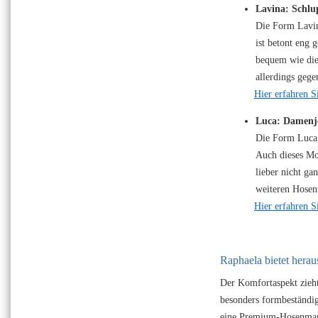
Lavina: Schlu
Die Form Lavina
ist betont eng 
bequem wie die
allerdings geg
Hier erfahren S
Luca: Damenje
Die Form Luca i
Auch dieses Mod
lieber nicht ga
weiteren Hosen
Hier erfahren S
Raphaela bietet hera
Der Komfortaspekt zieht
besonders formbeständig
eine Premium-Hosenmarke