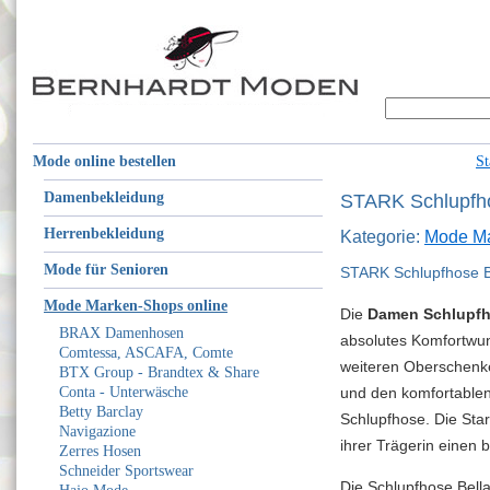
Mode online bestellen
St
Damenbekleidung
STARK Schlupfho
Herrenbekleidung
Kategorie:
Mode Ma
Mode für Senioren
STARK Schlupfhose B
Mode Marken-Shops online
Die
Damen Schlupfh
BRAX Damenhosen
absolutes Komfortwun
Comtessa, ASCAFA, Comte
weiteren Oberschenke
BTX Group - Brandtex & Share
Conta - Unterwäsche
und den komfortablen
Betty Barclay
Schlupfhose. Die Star
Navigazione
ihrer Trägerin einen
Zerres Hosen
Schneider Sportswear
Die Schlupfhose Bell