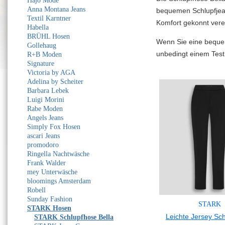
Hajo Mode
Anna Montana Jeans
bequemen Schlupfjea
Textil Karntner
Komfort gekonnt vere
Habella
BRÜHL Hosen
Wenn Sie eine bequem
Gollehaug
unbedingt einem Test
R+B Moden
Signature
Victoria by AGA
Adelina by Scheiter
Barbara Lebek
Luigi Morini
Rabe Moden
Angels Jeans
Simply Fox Hosen
ascari Jeans
promodoro
Ringella Nachtwäsche
Frank Walder
mey Unterwäsche
bloomings Amsterdam
Robell
Sunday Fashion
STARK
STARK Hosen
Leichte Jersey Sc
STARK Schlupfhose Bella