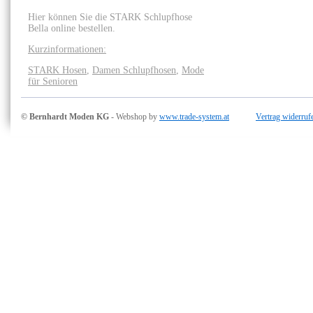
Hier können Sie die STARK Schlupfhose
Bella online bestellen.
Kurzinformationen:
STARK Hosen
,
Damen Schlupfhosen
,
Mode
für Senioren
© Bernhardt Moden KG
- Webshop by
www.trade-system.at
Vertrag widerruf