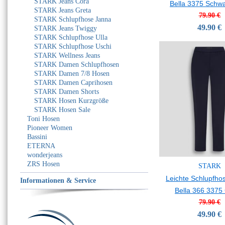
STARK Jeans Cora
Bella 3375 Schwa
STARK Jeans Greta
79.90 €
STARK Schlupfhose Janna
49.90 €
STARK Jeans Twiggy
STARK Schlupfhose Ulla
STARK Schlupfhose Uschi
STARK Wellness Jeans
STARK Damen Schlupfhosen
STARK Damen 7/8 Hosen
STARK Damen Caprihosen
STARK Damen Shorts
STARK Hosen Kurzgröße
STARK Hosen Sale
Toni Hosen
Pioneer Women
Bassini
ETERNA
wonderjeans
ZRS Hosen
STARK
Leichte Schlupfho
Informationen & Service
Bella 366 3375 
79.90 €
49.90 €